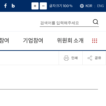
페
네
X
확
글자크기 100
%
KOR
ENG
언
화
화
이
이
(
대
어
면
면
스
버
트
수
확
축
북
블
위
대
통
소
치
검
로
터
합
색
그
)
검
색
참여
기업참여
위원회 소개
누
리
집
인쇄
공유
안
내