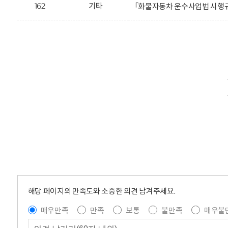
162
기타
「화물자동차 운수사업법 시행규
해당 페이지의 만족도와 소중한 의견 남겨주세요.
매우만족
만족
보통
불만족
매우불