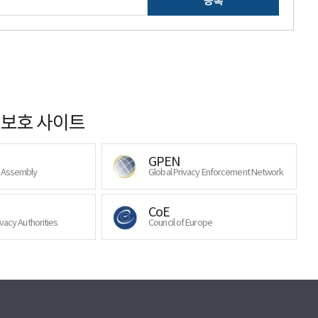
등록
보호 사이트
GPEN
y Assembly
Global Privacy Enforcement Network
CoE
ivacy Authorities
Council of Europe