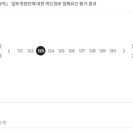
칙」 일부개정안에 대한 개인정보 침해요인 평가 결과
〈
〈
121
122
123
124
125
126
127
128
129
130
〉
〈
만족