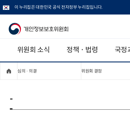
이 누리집은 대한민국 공식 전자정부 누리집입니다.
개
인
위원회 소식
정책 · 법령
국정
정
보
"접기,펼치기"
"접기,펼치기"
심의 · 의결
위원회 결정
보
호
-
위
원