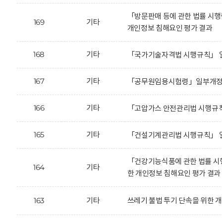
「방문판매 등에 관한 법률 시
169
기타
개인정보 침해요인 평가 결과
168
기타
「국가기술자격법 시행규칙」 일
167
기타
「공무원임용시험령」일부개정안
166
기타
「고압가스 안전관리법 시행규칙
165
기타
「건설기계관리법 시행규칙」 일
「건강기능식품에 관한 법률 시
164
기타
한 개인정보 침해요인 평가 결과
163
기타
쓰레기 불법 투기 단속을 위한 