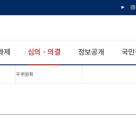
유
인
튜
스
브
타
그
램
과제
심의 · 의결
정보공개
국민
"접기,펼치기"
구 위원회