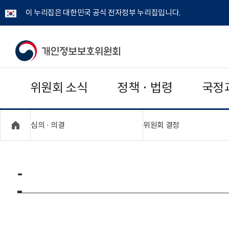
이 누리집은 대한민국 공식 전자정부 누리집입니다.
개
인
위원회 소식
정책 · 법령
국정
정
보
"접기,펼치기"
"접기,펼치기"
심의 · 의결
위원회 결정
보
호
-
위
원