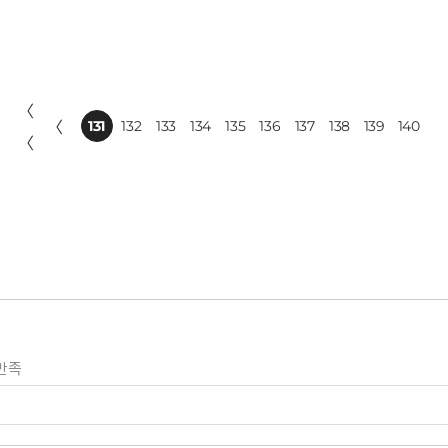
〈
〈
131
132
133
134
135
136
137
138
139
140
〈
만족