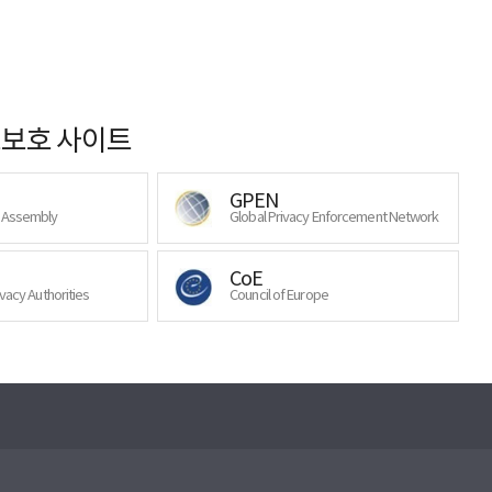
보호 사이트
GPEN
y Assembly
Global Privacy Enforcement Network
CoE
ivacy Authorities
Council of Europe