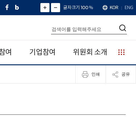
페
네
X
확
글자크기 100
%
KOR
ENG
언
화
화
이
이
(
대
어
면
면
스
버
트
수
확
축
북
블
위
대
통
소
치
검
로
터
합
색
그
)
검
색
참여
기업참여
위원회 소개
누
리
집
인쇄
공유
안
내