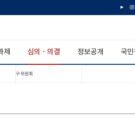
유
인
튜
스
브
타
그
램
과제
심의 · 의결
정보공개
국민
"접기,펼치기"
구 위원회