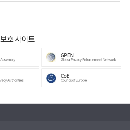
보호 사이트
GPEN
y Assembly
Global Privacy Enforcement Network
CoE
ivacy Authorities
Council of Europe