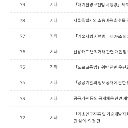
79
기타
「대기환경보전법 시행령」제66
78
기타
서울특별시의 소송비용 회수를 위
77
기타
「기술사법 시행령」제26조의2
76
기타
신용카드 변칙거래 관련 개인정보
75
기타
「도로교통법」위반 관련 우편으
74
기타
「공공기관의 정보공개에 관한 법
73
기타
공공기관 등의 공개채용 관련 개
「기초연구진흥 및 기술개발지원에
72
기타
견 심의·의결 건