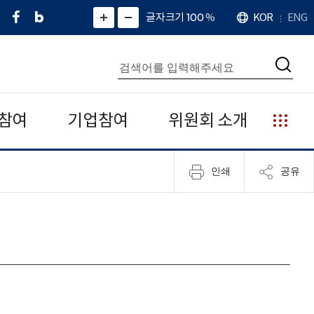
페
네
X
확
글자크기 100
%
KOR
ENG
언
화
화
이
이
(
대
어
면
면
스
버
트
수
확
축
북
블
위
대
통
소
치
검
로
터
합
색
그
)
검
색
참여
기업참여
위원회 소개
누
리
집
인쇄
공유
안
내