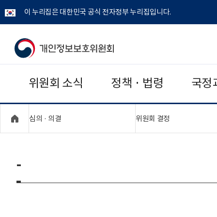
이 누리집은 대한민국 공식 전자정부 누리집입니다.
개
인
위원회 소식
정책 · 법령
국정
정
보
"접기,펼치기"
"접기,펼치기"
심의 · 의결
위원회 결정
보
호
-
위
원