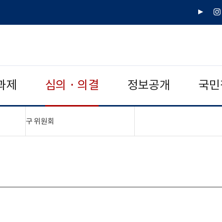
유
인
튜
스
브
타
그
램
과제
심의 · 의결
정보공개
국민
"접기,펼치기"
구 위원회