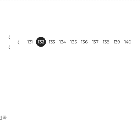
〈
〈
131
132
133
134
135
136
137
138
139
140
〈
만족