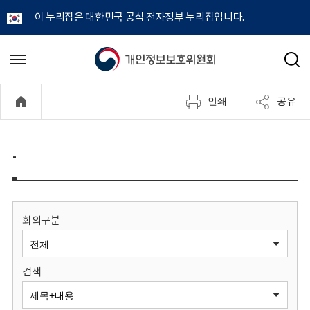
이 누리집은 대한민국 공식 전자정부 누리집입니다.
개
메
검
뉴
색
인
열
인쇄
공유
기
정
보
-
보
호
회의구분
위
검색
원