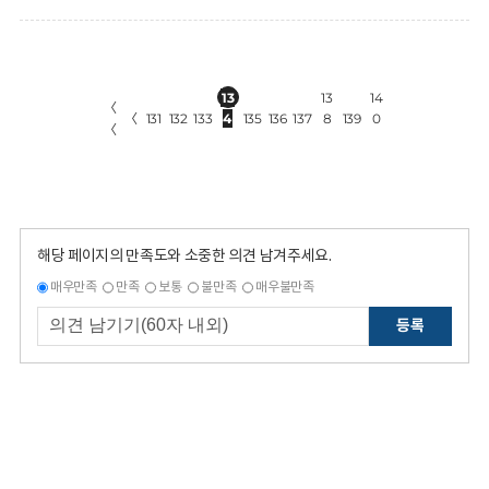
13
13
14
〈
〈
131
132
133
4
135
136
137
8
139
0
〈
해당 페이지의 만족도와 소중한 의견 남겨주세요.
매우만족
만족
보통
불만족
매우불만족
등록