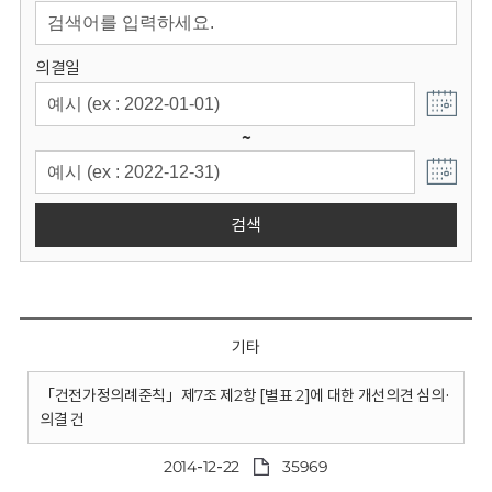
회
의결일
~
검색
기타
「건전가정의례준칙」제7조 제2항 [별표 2]에 대한 개선의견 심의·
의결 건
2014-12-22
35969