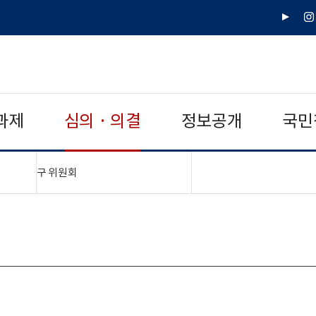
유
인
튜
스
브
타
그
램
과제
심의 · 의결
정보공개
국민
"접기,펼치기"
구 위원회