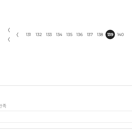
〈
〈
131
132
133
134
135
136
137
138
139
140
〈
만족