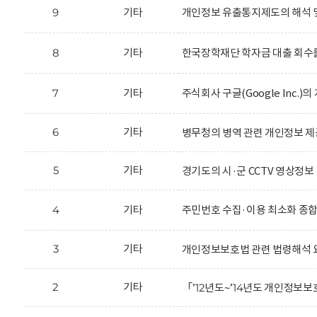
9
기타
개인정보 유출통지제도의 해석 
8
기타
한국장학재단 학자금 대출 회수를
7
기타
주식회사 구글(Google Inc.
6
기타
병무청의 병역 관련 개인정보 제
5
기타
경기도의 시·군 CCTV 영상정보
4
기타
주민번호 수집·이용 최소화 종
3
기타
개인정보보호법 관련 법령해석 
2
기타
「’12년도~’14년도 개인정보보