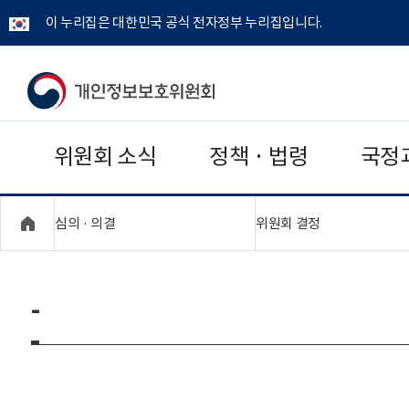
이 누리집은 대한민국 공식 전자정부 누리집입니다.
개
인
위원회 소식
정책 · 법령
국정
정
보
"접기,펼치기"
"접기,펼치기"
심의 · 의결
위원회 결정
보
호
-
위
원