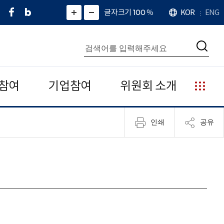
페
네
X
확
글자크기 100
%
KOR
ENG
언
화
화
이
이
(
대
어
면
면
스
버
트
수
확
축
북
블
위
대
통
소
치
검
로
터
합
색
그
)
검
색
참여
기업참여
위원회 소개
누
리
집
인쇄
공유
안
내