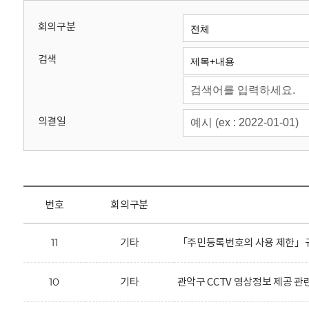
회
회의구분
검색
의결일
번호
회의구분
11
기타
「주민등록번호의 사용 제한」규
10
기타
관악구 CCTV 영상정보 제공 관