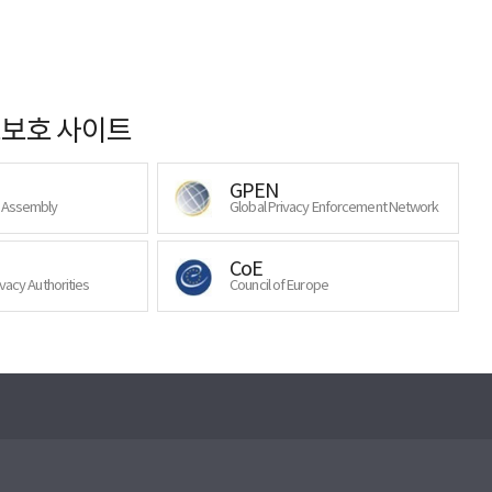
보호 사이트
GPEN
y Assembly
Global Privacy Enforcement Network
CoE
ivacy Authorities
Council of Europe