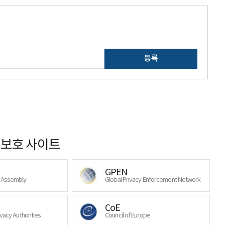
등록
보호 사이트
GPEN
y Assembly
Global Privacy Enforcement Network
CoE
ivacy Authorities
Council of Europe