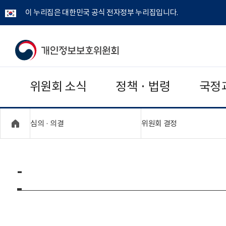
이 누리집은 대한민국 공식 전자정부 누리집입니다.
개
인
위원회 소식
정책 · 법령
국정
정
보
"접기,펼치기"
"접기,펼치기"
심의 · 의결
위원회 결정
보
호
-
위
원