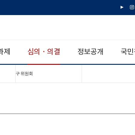
유
인
튜
스
브
타
그
램
과제
심의 · 의결
정보공개
국민
"접기,펼치기"
구 위원회