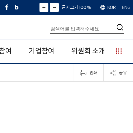
페
네
X
확
글자크기 100
%
KOR
ENG
언
화
화
이
이
(
대
어
면
면
스
버
트
수
확
축
북
블
위
대
통
소
치
검
로
터
합
색
그
)
검
색
참여
기업참여
위원회 소개
누
리
집
인쇄
공유
안
내