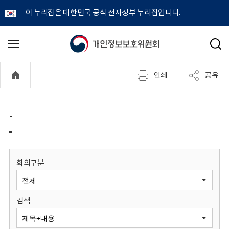
이 누리집은 대한민국 공식 전자정부 누리집입니다.
개
메
검
뉴
색
인
열
인쇄
공유
기
정
보
-
보
호
회의구분
위
검색
원