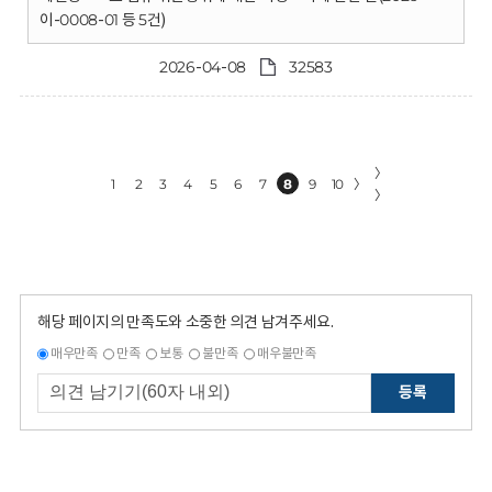
이-0008-01 등 5건)
2026-04-08
32583
〉
1
2
3
4
5
6
7
8
9
10
〉
〉
해당 페이지의 만족도와 소중한 의견 남겨주세요.
매우만족
만족
보통
불만족
매우불만족
등록