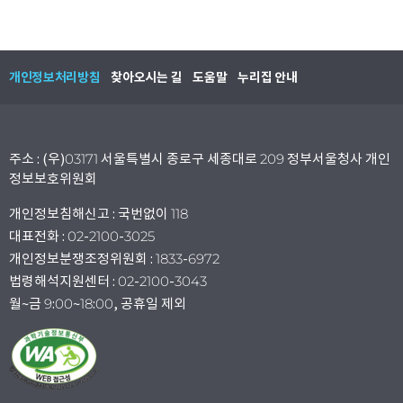
개인정보처리방침
찾아오시는 길
도움말
누리집 안내
주소 : (우)03171 서울특별시 종로구 세종대로 209 정부서울청사 개인
정보보호위원회
개인정보침해신고 : 국번없이 118
대표전화 : 02-2100-3025
개인정보분쟁조정위원회 : 1833-6972
법령해석지원센터 : 02-2100-3043
월~금 9:00~18:00, 공휴일 제외