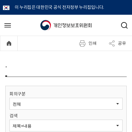
이 누리집은 대한민국 공식 전자정부 누리집입니다.
개
메
검
뉴
색
인
열
인쇄
공유
기
정
보
-
보
호
회의구분
위
검색
원