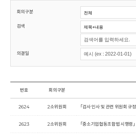
회
회의구분
검색
의결일
번호
회의구분
2624
2소위원회
「검사 인사 및 관련 위원회 규
2623
2소위원회
「중소기업협동조합법 시행령」 