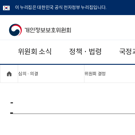
이 누리집은 대한민국 공식 전자정부 누리집입니다.
개
인
위원회 소식
정책 · 법령
국정
정
보
"접기,펼치기"
"접기,펼치기"
심의 · 의결
위원회 결정
보
호
-
위
원