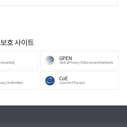
보호 사이트
GPEN
y Assembly
Global Privacy Enforcement Network
CoE
ivacy Authorities
Council of Europe