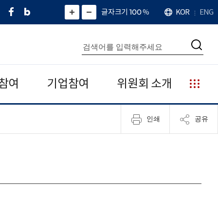
페
네
X
확
글자크기 100
%
KOR
ENG
언
화
화
이
이
(
대
어
면
면
스
버
트
수
확
축
북
블
위
대
통
소
치
검
로
터
합
색
그
)
검
색
참여
기업참여
위원회 소개
누
리
집
인쇄
공유
안
내