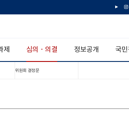
유
인
튜
스
브
타
그
램
과제
심의 · 의결
정보공개
국민
"접기,펼치기"
위원회 결정문