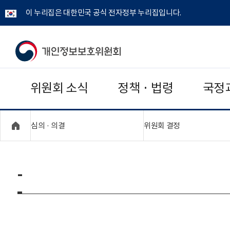
이 누리집은 대한민국 공식 전자정부 누리집입니다.
개
인
위원회 소식
정책 · 법령
국정
정
보
"접기,펼치기"
"접기,펼치기"
심의 · 의결
위원회 결정
보
호
-
위
원