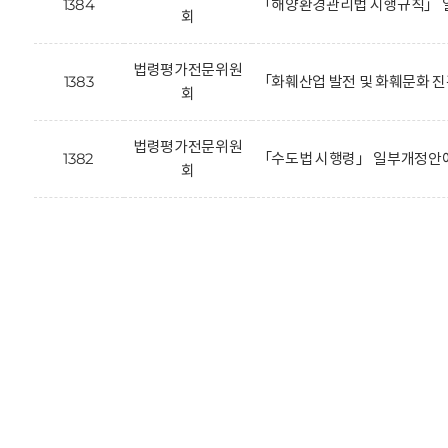
1384
「해양환경관리법 시행규칙」 
회
법령평가전문위원
1383
「화훼산업 발전 및 화훼문화 
회
법령평가전문위원
1382
「수도법 시행령」 일부개정안에
회