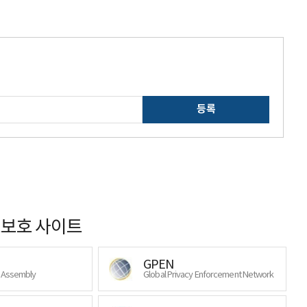
등록
보호 사이트
GPEN
y Assembly
Global Privacy Enforcement Network