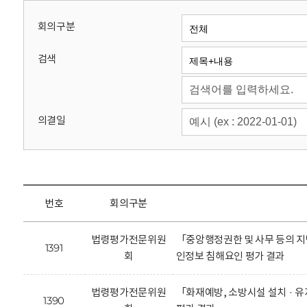
회
회의구분
검색
의결일
번호
회의구분
법령평가전문위원
「중앙행정권한 및 사무 등의 지
1391
회
인정보 침해요인 평가 결과
법령평가전문위원
「화재예방, 소방시설 설치 · 
1390