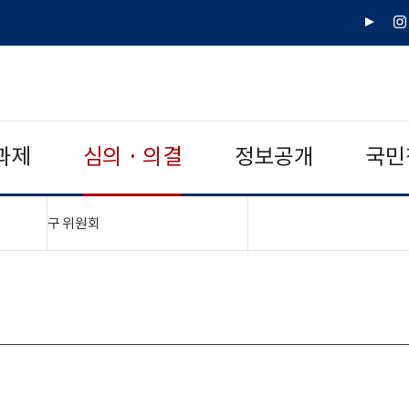
유
인
튜
스
브
타
그
램
과제
심의 · 의결
정보공개
국민
"접기,펼치기"
구 위원회