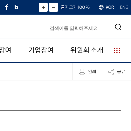
페
네
X
확
글자크기 100
%
KOR
ENG
언
화
화
이
이
(
대
어
면
면
스
버
트
수
확
축
북
블
위
대
통
소
치
검
로
터
합
색
그
)
검
색
참여
기업참여
위원회 소개
누
리
집
인쇄
공유
안
내