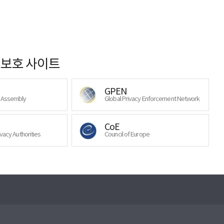
보호 사이트
GPEN
y Assembly
Global Privacy Enforcement Network
CoE
ivacy Authorities
Council of Europe