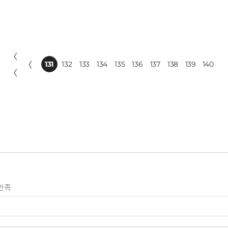
〈
〈
131
132
133
134
135
136
137
138
139
140
〈
만족