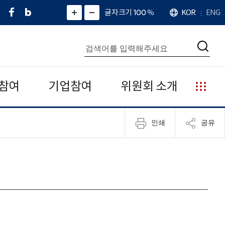
페
네
X
확
글자크기 100
%
KOR
ENG
언
화
화
이
이
(
대
어
면
면
스
버
트
수
확
축
북
블
위
대
통
소
치
검
로
터
합
색
그
)
검
색
참여
기업참여
위원회 소개
누
리
집
인쇄
공유
안
내