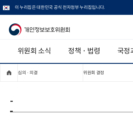
이 누리집은 대한민국 공식 전자정부 누리집입니다.
개
인
위원회 소식
정책 · 법령
국정
정
보
"접기,펼치기"
"접기,펼치기"
심의 · 의결
위원회 결정
보
호
-
위
원