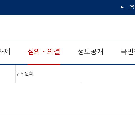
유
인
튜
스
브
타
그
램
과제
심의 · 의결
정보공개
국민
"접기,펼치기"
구 위원회