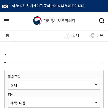
이 누리집은 대한민국 공식 전자정부 누리집입니다.
개
메
검
뉴
색
인
열
인쇄
공유
기
정
보
-
보
호
회의구분
위
검색
원