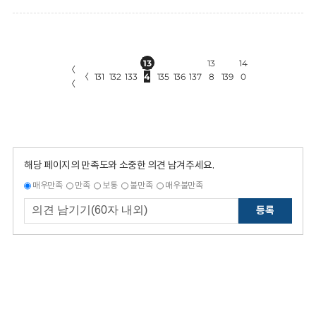
13
13
14
〈
〈
131
132
133
4
135
136
137
8
139
0
〈
해당 페이지의 만족도와 소중한 의견 남겨주세요.
매우만족
만족
보통
불만족
매우불만족
등록