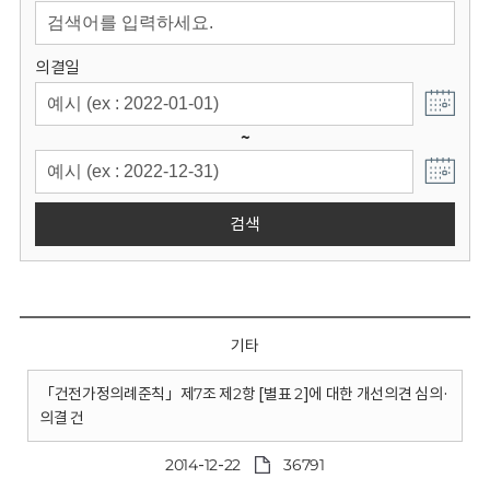
회
의결일
~
검색
기타
「건전가정의례준칙」제7조 제2항 [별표 2]에 대한 개선의견 심의·
의결 건
2014-12-22
36791