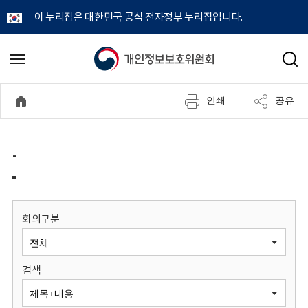
이 누리집은 대한민국 공식 전자정부 누리집입니다.
개
메
검
뉴
색
인
열
인쇄
공유
기
정
보
-
보
호
회의구분
위
검색
원