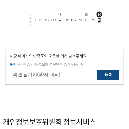
13
13
14
〈
〈
131
132
133
4
135
136
137
8
139
0
〈
해당 페이지의 만족도와 소중한 의견 남겨주세요.
매우만족
만족
보통
불만족
매우불만족
등록
개인정보보호위원회 정보서비스