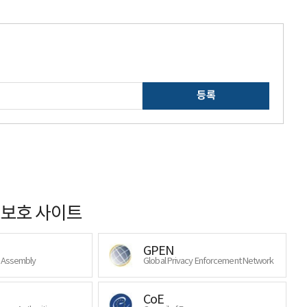
등록
보호 사이트
GPEN
y Assembly
Global Privacy Enforcement Network
CoE