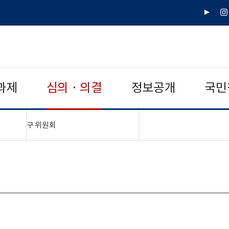
유
인
튜
스
브
타
그
램
과제
심의 · 의결
정보공개
국민
"접기,펼치기"
구 위원회