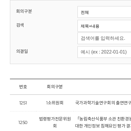
회
회의구분
검색
의결일
번호
회의구분
1251
1소위원회
국가과학기술연구회의 출연연구기
법령평가전문위원
「농림축산식품부 소관 친환경농
1250
회
대한 개인정보 침해요인 평가 결