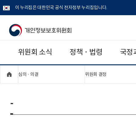
이 누리집은 대한민국 공식 전자정부 누리집입니다.
개
인
위원회 소식
정책 · 법령
국정
정
보
"접기,펼치기"
"접기,펼치기"
심의 · 의결
위원회 결정
보
호
-
위
원