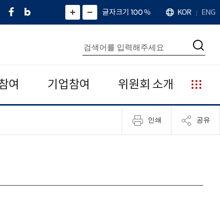
페
네
X
확
글자크기 100
%
KOR
ENG
언
화
화
이
이
(
대
어
면
면
스
버
트
수
확
축
북
블
위
대
통
소
치
검
로
터
합
색
그
)
검
색
참여
기업참여
위원회 소개
누
리
집
인쇄
공유
안
내