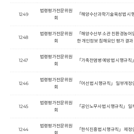
법령평가전문위원
1249
「해양수산과학기술육성법 시행
회
법령평가전문위원
「해양수산부 소관 친환경농어업
1248
회
한 개인정보 침해요인 평가 결과
법령평가전문위원
1247
「가축전염병 예방법 시행규칙」
회
법령평가전문위원
1246
「어선법 시행규칙」 일부개정안
회
법령평가전문위원
1245
「공인노무사법 시행규칙」 일부
회
법령평가전문위원
1244
「한식진흥법 시행규칙」 제정안
회