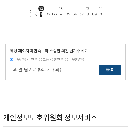
13
13
13
14
〈
〈
1
132
133
4
135
136
137
8
139
0
〈
해당 페이지의 만족도와 소중한 의견 남겨주세요.
매우만족
만족
보통
불만족
매우불만족
등록
개인정보보호위원회 정보서비스