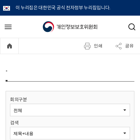
이 누리집은 대한민국 공식 전자정부 누리집입니다.
개
메
검
뉴
색
인
열
인쇄
공유
기
정
보
-
보
호
회의구분
위
검색
원