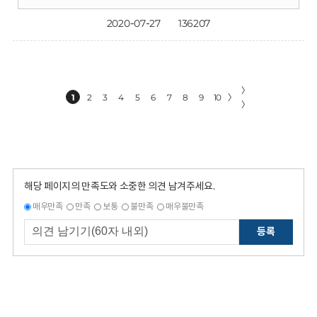
2020-07-27
136207
〉
1
2
3
4
5
6
7
8
9
10
〉
〉
해당 페이지의 만족도와 소중한 의견 남겨주세요.
매우만족
만족
보통
불만족
매우불만족
등록