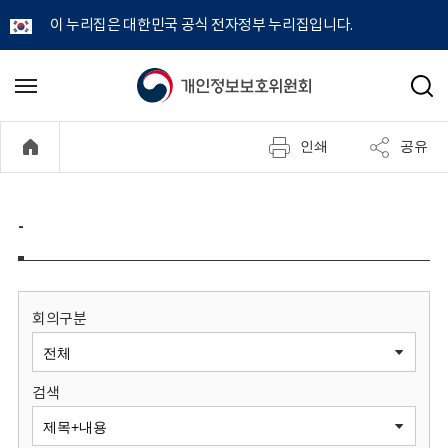
이 누리집은 대한민국 공식 전자정부 누리집입니다.
개
메
검
뉴
색
인
열
인쇄
공유
기
정
보
-
보
호
회의구분
위
검색
원