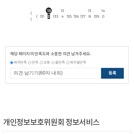
13
13
13
14
〈
〈
131
2
133
4
135
136
137
8
139
0
〈
해당 페이지의 만족도와 소중한 의견 남겨주세요.
매우만족
만족
보통
불만족
매우불만족
등록
개인정보보호위원회 정보서비스