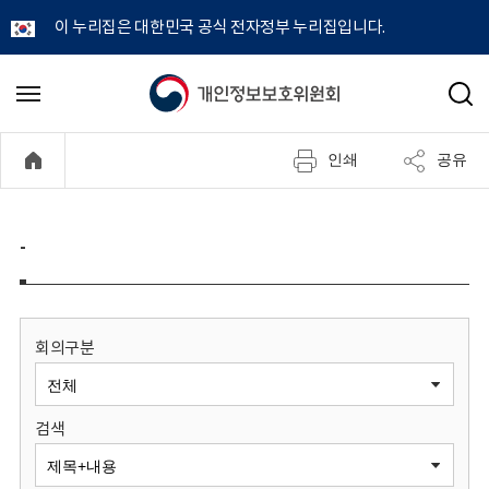
이 누리집은 대한민국 공식 전자정부 누리집입니다.
개
메
검
뉴
색
인
열
인쇄
공유
기
정
보
-
보
호
회의구분
위
검색
원