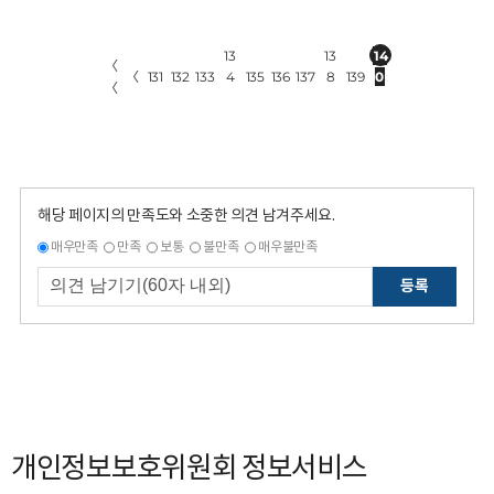
13
13
14
〈
〈
131
132
133
4
135
136
137
8
139
0
〈
해당 페이지의 만족도와 소중한 의견 남겨주세요.
매우만족
만족
보통
불만족
매우불만족
등록
개인정보보호위원회 정보서비스