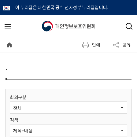
이 누리집은 대한민국 공식 전자정부 누리집입니다.
개
메
검
뉴
색
인
열
인쇄
공유
기
정
보
-
보
호
회의구분
위
검색
원