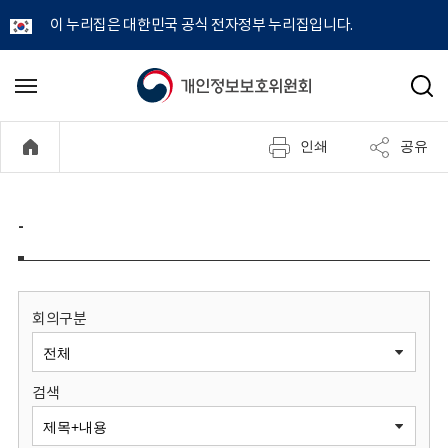
이 누리집은 대한민국 공식 전자정부 누리집입니다.
개
메
검
뉴
색
인
열
인쇄
공유
기
정
보
-
보
호
회의구분
위
검색
원