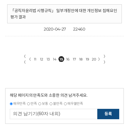
「공직자윤리법 시행규칙」 일부개정안에 대한 개인정보 침해요인
평가 결과
2020-04-27
22460
〈
〉
〈
11
12
13
14
15
16
17
18
19
20
〉
〈
〉
해당 페이지의 만족도와 소중한 의견 남겨주세요.
매우만족
만족
보통
불만족
매우불만족
등록