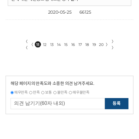
2020-05-25
66125
〈
〉
〈
11
12
13
14
15
16
17
18
19
20
〉
〈
〉
해당 페이지의 만족도와 소중한 의견 남겨주세요.
매우만족
만족
보통
불만족
매우불만족
등록