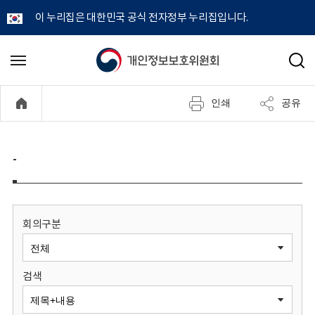
이 누리집은 대한민국 공식 전자정부 누리집입니다.
개
메
검
뉴
색
인
열
인쇄
공유
기
정
보
-
보
호
회의구분
위
검색
원