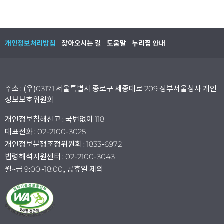
개인정보처리방침
찾아오시는 길
도움말
누리집 안내
주소 : (우)03171 서울특별시 종로구 세종대로 209 정부서울청사 개인
정보보호위원회
개인정보침해신고 : 국번없이 118
대표전화 : 02-2100-3025
개인정보분쟁조정위원회 : 1833-6972
법령해석지원센터 : 02-2100-3043
월~금 9:00~18:00, 공휴일 제외