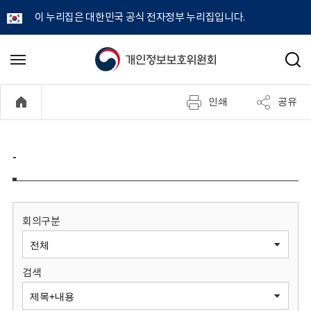
이 누리집은 대한민국 공식 전자정부 누리집입니다.
개
메
검
뉴
색
인
열
인쇄
공유
기
정
보
-
보
호
회의구분
위
검색
원