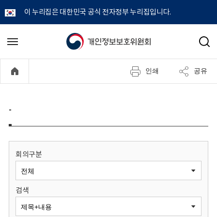
이 누리집은 대한민국 공식 전자정부 누리집입니다.
개
메
검
뉴
색
인
열
인쇄
공유
기
정
보
-
보
호
회의구분
위
검색
원