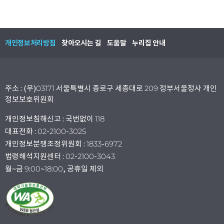
개인정보처리방침
찾아오시는 길
도움말
누리집 안내
주소 : (우)03171 서울특별시 종로구 세종대로 209 정부서울청사 개인
정보보호위원회
개인정보침해신고 : 국번없이 118
대표전화 : 02-2100-3025
개인정보분쟁조정위원회 : 1833-6972
법령해석지원센터 : 02-2100-3043
월~금 9:00~18:00, 공휴일 제외