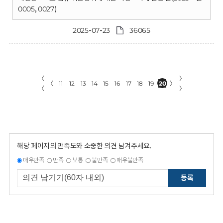
0005, 0027)
2025-07-23
36065
〈
〉
〈
11
12
13
14
15
16
17
18
19
20
〉
〈
〉
해당 페이지의 만족도와 소중한 의견 남겨주세요.
매우만족
만족
보통
불만족
매우불만족
등록