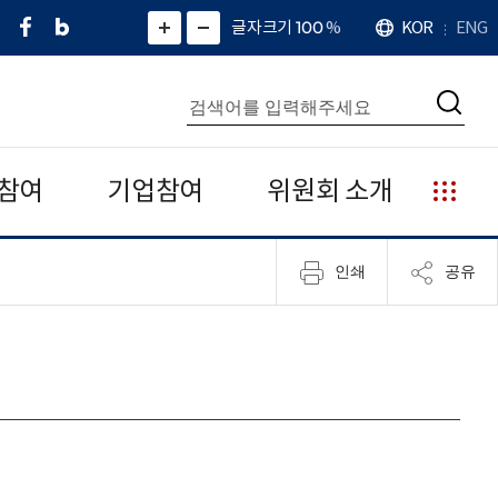
페
네
X
확
글자크기 100
%
KOR
ENG
언
화
화
이
이
(
대
어
면
면
스
버
트
수
확
축
북
블
위
대
통
소
치
검
로
터
합
색
그
)
검
색
참여
기업참여
위원회 소개
누
리
집
인쇄
공유
안
내