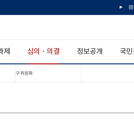
유
인
튜
스
브
타
그
램
과제
심의 · 의결
정보공개
국민
"접기,펼치기"
구 위원회