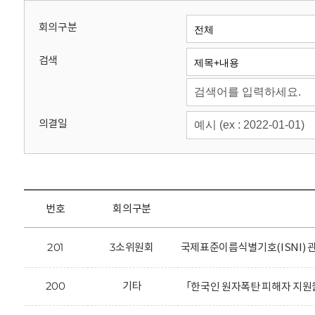
회
회의구분
검색
의결일
번호
회의구분
201
3소위원회
국제표준이름식별기호(ISNI) 
200
기타
「한국인 원자폭탄 피해자 지원을