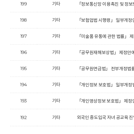
199
기타
「정보통신망 이용촉진 및 정보보
198
기타
「보험업법 시행령」 일부개정안
197
기타
「미술품 유통에 관한 법률」 제
196
기타
「공무원재해보상법」 제정안에 
195
기타
「공무원연금법」 전부개정법률안
194
기타
「개인정보 보호법」 일부개정법
193
기타
「개인영상정보 보호법」 제정안
192
기타
외국인 중도입국 자녀 공교육 진