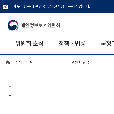
이 누리집은 대한민국 공식 전자정부 누리집입니다.
개
인
위원회 소식
정책 · 법령
국정
정
보
"접기,펼치기"
"접기,펼치기"
심의 · 의결
위원회 결정
보
호
-
위
원