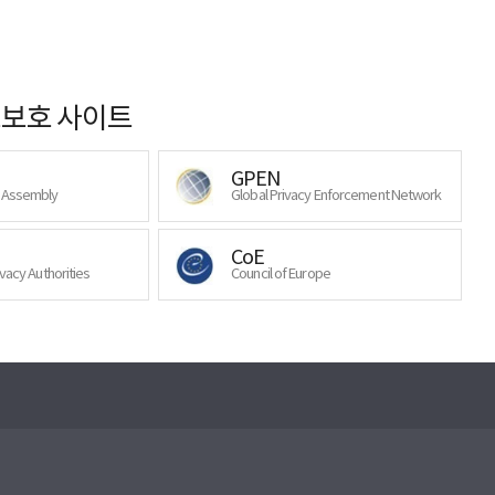
보호 사이트
GPEN
y Assembly
Global Privacy Enforcement Network
CoE
ivacy Authorities
Council of Europe