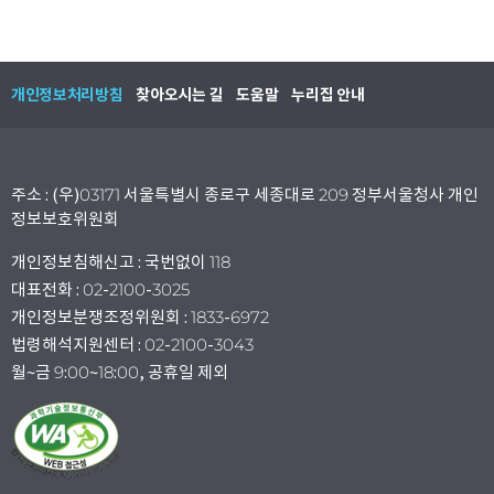
개인정보처리방침
찾아오시는 길
도움말
누리집 안내
주소 : (우)03171 서울특별시 종로구 세종대로 209 정부서울청사 개인
정보보호위원회
개인정보침해신고 : 국번없이 118
대표전화 : 02-2100-3025
개인정보분쟁조정위원회 : 1833-6972
법령해석지원센터 : 02-2100-3043
월~금 9:00~18:00, 공휴일 제외