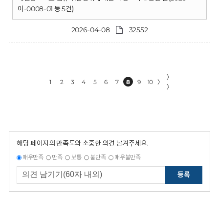
이-0008-01 등 5건)
2026-04-08
32552
〉
1
2
3
4
5
6
7
8
9
10
〉
〉
해당 페이지의 만족도와 소중한 의견 남겨주세요.
매우만족
만족
보통
불만족
매우불만족
등록