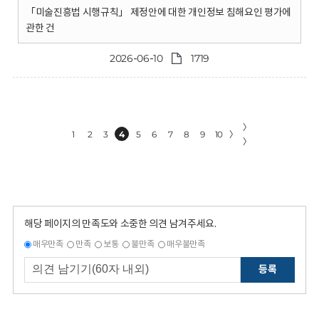
「미술진흥법 시행규칙」 제정안에 대한 개인정보 침해요인 평가에
관한 건
2026-06-10
1719
〉
1
2
3
4
5
6
7
8
9
10
〉
〉
해당 페이지의 만족도와 소중한 의견 남겨주세요.
매우만족
만족
보통
불만족
매우불만족
등록