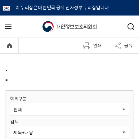
이 누리집은 대한민국 공식 전자정부 누리집입니다.
개
메
검
뉴
색
인
열
인쇄
공유
기
정
보
-
보
호
회의구분
위
검색
원