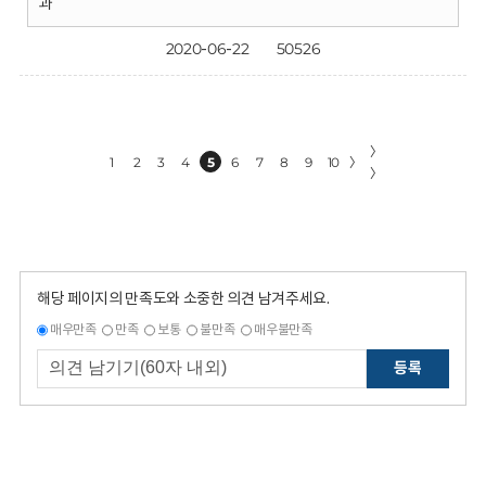
과
2020-06-22
50526
〉
1
2
3
4
5
6
7
8
9
10
〉
〉
해당 페이지의 만족도와 소중한 의견 남겨주세요.
매우만족
만족
보통
불만족
매우불만족
등록