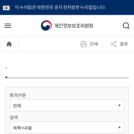
이 누리집은 대한민국 공식 전자정부 누리집입니다.
개
메
검
뉴
색
인
열
인쇄
공유
기
정
보
-
보
호
회의구분
위
검색
원