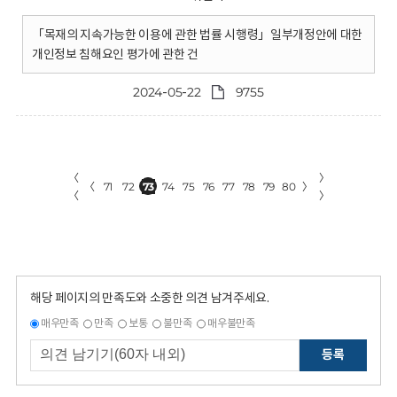
「목재의 지속가능한 이용에 관한 법률 시행령」일부개정안에 대한
개인정보 침해요인 평가에 관한 건
2024-05-22
9755
〈
〉
〈
71
72
73
74
75
76
77
78
79
80
〉
〈
〉
해당 페이지의 만족도와 소중한 의견 남겨주세요.
매우만족
만족
보통
불만족
매우불만족
등록