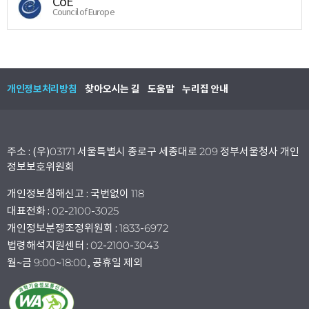
CoE
Council of Europe
개인정보처리방침
찾아오시는 길
도움말
누리집 안내
주소 : (우)03171 서울특별시 종로구 세종대로 209 정부서울청사 개인
정보보호위원회
개인정보침해신고 : 국번없이 118
대표전화 : 02-2100-3025
개인정보분쟁조정위원회 : 1833-6972
법령해석지원센터 : 02-2100-3043
월~금 9:00~18:00, 공휴일 제외