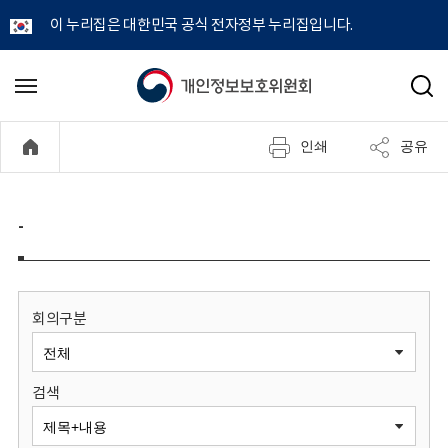
이 누리집은 대한민국 공식 전자정부 누리집입니다.
개
메
검
뉴
색
인
열
인쇄
공유
기
정
보
-
보
호
회의구분
위
검색
원