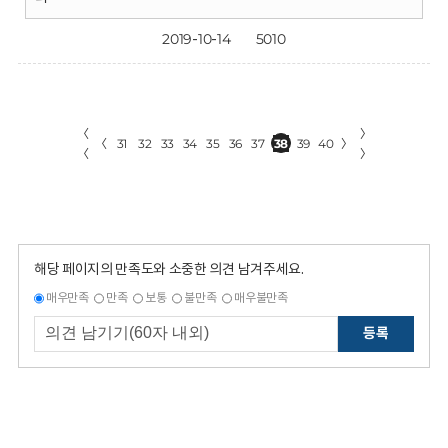
2019-10-14
5010
〈
〉
〈
31
32
33
34
35
36
37
38
39
40
〉
〈
〉
해당 페이지의 만족도와 소중한 의견 남겨주세요.
매우만족
만족
보통
불만족
매우불만족
등록