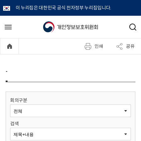
이 누리집은 대한민국 공식 전자정부 누리집입니다.
개
메
검
뉴
색
인
열
인쇄
공유
기
정
보
-
보
호
회의구분
위
검색
원