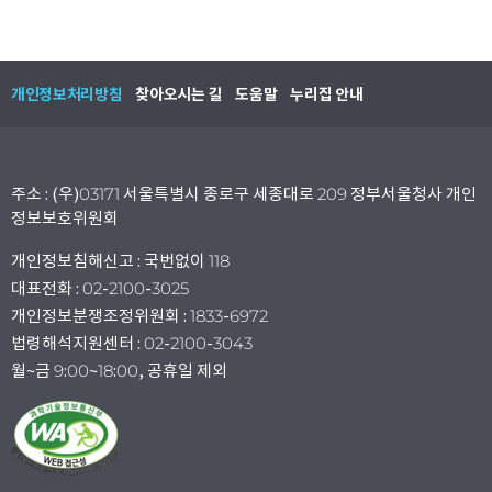
개인정보처리방침
찾아오시는 길
도움말
누리집 안내
주소 : (우)03171 서울특별시 종로구 세종대로 209 정부서울청사 개인
정보보호위원회
개인정보침해신고 : 국번없이 118
대표전화 : 02-2100-3025
개인정보분쟁조정위원회 : 1833-6972
법령해석지원센터 : 02-2100-3043
월~금 9:00~18:00, 공휴일 제외