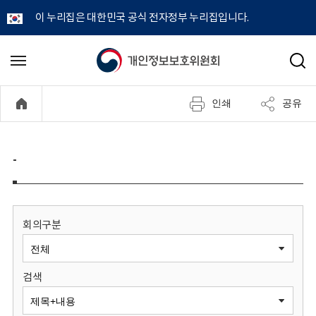
이 누리집은 대한민국 공식 전자정부 누리집입니다.
개
메
검
뉴
색
인
열
인쇄
공유
기
정
보
-
보
호
회의구분
위
검색
원