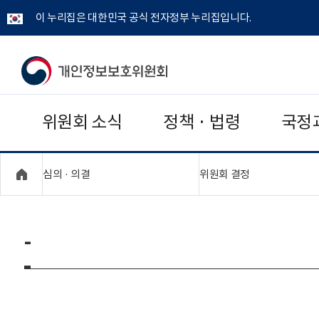
이 누리집은 대한민국 공식 전자정부 누리집입니다.
개
인
위원회 소식
정책 · 법령
국정
정
보
"접기,펼치기"
"접기,펼치기"
심의 · 의결
위원회 결정
보
호
-
위
원