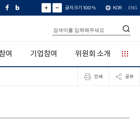
페
네
X
확
글자크기 100
%
KOR
ENG
언
화
화
이
이
(
대
어
면
면
스
버
트
수
확
축
북
블
위
대
통
소
치
검
로
터
합
색
그
)
검
색
참여
기업참여
위원회 소개
누
리
집
인쇄
공유
안
내