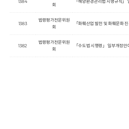
1384
「해양환경관리법 시행규칙」 
회
법령평가전문위원
1383
「화훼산업 발전 및 화훼문화 
회
법령평가전문위원
1382
「수도법 시행령」 일부개정안에
회