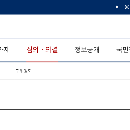
유
인
튜
스
브
타
그
램
과제
심의 · 의결
정보공개
국민
"접기,펼치기"
구 위원회