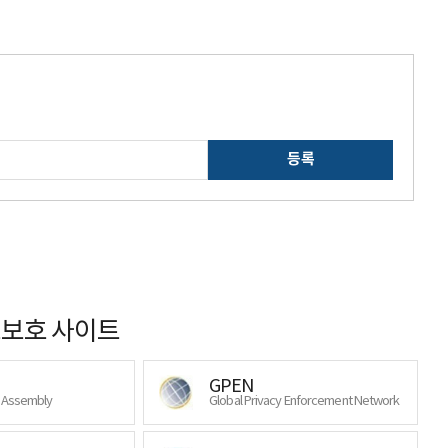
등록
보호 사이트
GPEN
y Assembly
Global Privacy Enforcement Network