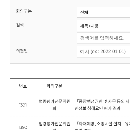
회
회의구분
검색
의결일
번호
회의구분
법령평가전문위원
「중앙행정권한 및 사무 등의 지
1391
회
인정보 침해요인 평가 결과
법령평가전문위원
「화재예방, 소방시설 설치 · 
1390