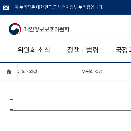
이 누리집은 대한민국 공식 전자정부 누리집입니다.
개
인
위원회 소식
정책 · 법령
국정
정
보
"접기,펼치기"
"접기,펼치기"
심의 · 의결
위원회 결정
보
호
-
위
원