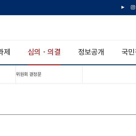
유
인
튜
스
브
타
그
램
과제
심의 · 의결
정보공개
국민
"접기,펼치기"
위원회 결정문