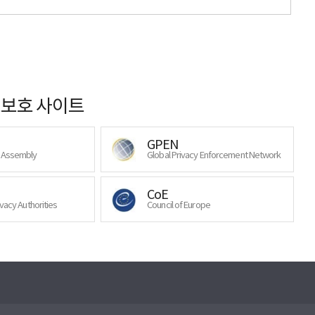
보호 사이트
GPEN
y Assembly
Global Privacy Enforcement Network
CoE
ivacy Authorities
Council of Europe