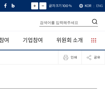
페
네
X
확
글자크기 100
%
KOR
ENG
언
화
화
이
이
(
대
어
면
면
스
버
트
수
확
축
북
블
위
대
통
소
치
검
로
터
합
색
그
)
검
색
참여
기업참여
위원회 소개
누
리
집
인쇄
공유
안
내