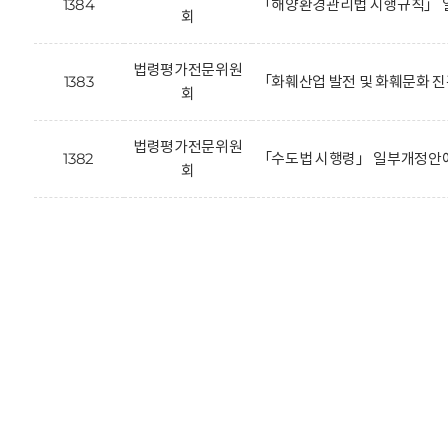
1384
「해양환경관리법 시행규칙」 
회
법령평가전문위원
1383
「화훼산업 발전 및 화훼문화 
회
법령평가전문위원
1382
「수도법 시행령」 일부개정안에
회