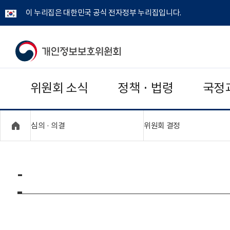
이 누리집은 대한민국 공식 전자정부 누리집입니다.
개
인
위원회 소식
정책 · 법령
국정
정
보
"접기,펼치기"
"접기,펼치기"
심의 · 의결
위원회 결정
보
호
-
위
원