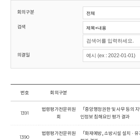
회
회의구분
검색
의결일
번호
회의구분
법령평가전문위원
「중앙행정권한 및 사무 등의 지
1391
회
인정보 침해요인 평가 결과
법령평가전문위원
「화재예방, 소방시설 설치 · 
1390