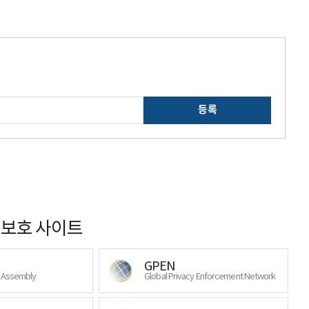
등록
보호 사이트
GPEN
y Assembly
Global Privacy Enforcement Network