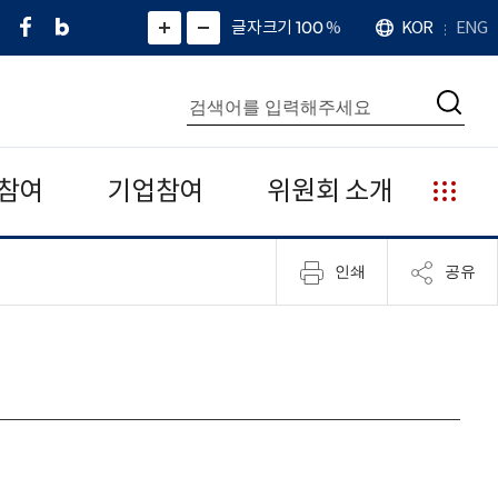
페
네
X
확
글자크기 100
%
KOR
ENG
언
화
화
이
이
(
대
어
면
면
스
버
트
수
확
축
북
블
위
대
통
소
치
검
로
터
합
색
그
)
검
색
참여
기업참여
위원회 소개
누
리
집
인쇄
공유
안
내