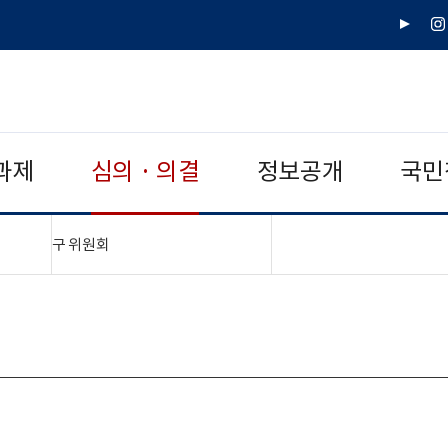
유
인
튜
스
브
타
그
램
과제
심의 · 의결
정보공개
국민
"접기,펼치기"
구 위원회