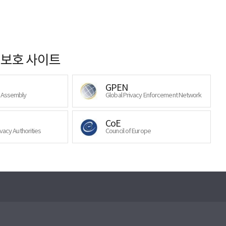
보호 사이트
GPEN
y Assembly
Global Privacy Enforcement Network
CoE
ivacy Authorities
Council of Europe