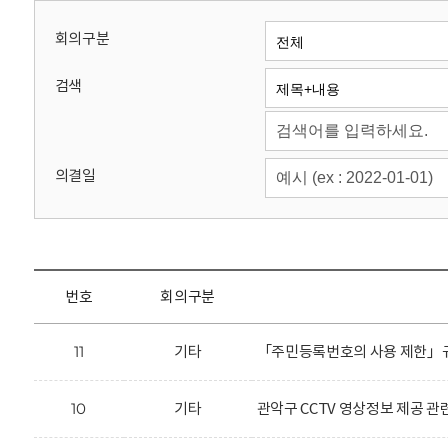
회
회의구분
검색
의결일
번호
회의구분
11
기타
「주민등록번호의 사용 제한」규
10
기타
관악구 CCTV 영상정보 제공 관