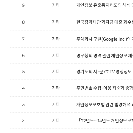
9
기타
개인정보 유출통지제도의 해석 
8
기타
한국장학재단 학자금 대출 회수를
7
기타
주식회사 구글(Google Inc.
6
기타
병무청의 병역 관련 개인정보 제
5
기타
경기도의 시·군 CCTV 영상정보
4
기타
주민번호 수집·이용 최소화 종
3
기타
개인정보보호법 관련 법령해석 
2
기타
「’12년도~’14년도 개인정보보