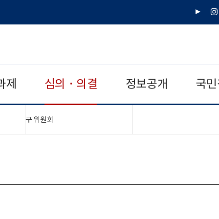
유
인
튜
스
브
타
그
램
과제
심의 · 의결
정보공개
국민
"접기,펼치기"
구 위원회