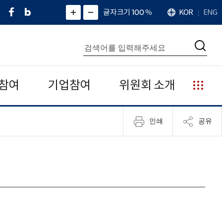
페
네
X
확
글자크기 100
%
KOR
ENG
언
화
화
이
이
(
대
어
면
면
스
버
트
수
확
축
북
블
위
대
통
소
치
검
로
터
합
색
그
)
검
색
참여
기업참여
위원회 소개
누
리
집
인쇄
공유
안
내