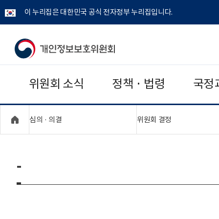
이 누리집은 대한민국 공식 전자정부 누리집입니다.
개
인
위원회 소식
정책 · 법령
국정
정
보
"접기,펼치기"
"접기,펼치기"
심의 · 의결
위원회 결정
보
호
-
위
원