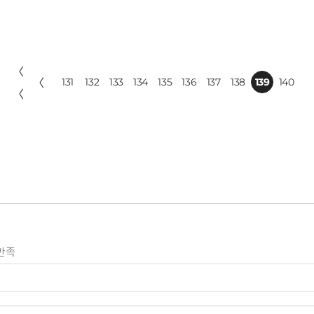
〈
〈
131
132
133
134
135
136
137
138
139
140
〈
만족