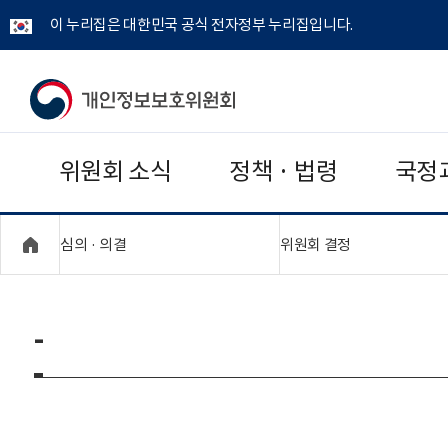
이 누리집은 대한민국 공식 전자정부 누리집입니다.
개
인
위원회 소식
정책 · 법령
국정
정
보
"접기,펼치기"
"접기,펼치기"
심의 · 의결
위원회 결정
보
호
-
위
원