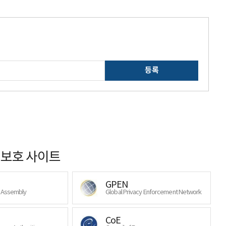
등록
보호 사이트
GPEN
y Assembly
Global Privacy Enforcement Network
CoE