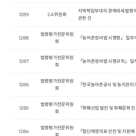
지역책임부대의 경계테세 발령이
1289
2소위원회
관한 건
법령평가전문위원
1288
「농어촌정비법 시행령」 일부개
회
법령평가전문위원
1287
「농어촌정비법 시행규칙」 일부
회
법령평가전문위원
1286
「한국농어촌공사 및 농지관리기
회
법령평가전문위원
1285
「화훼산업 발전 및 화훼문화 진
회
법령평가전문위원
1284
「첨단재생의료 안전 및 지원에 
회