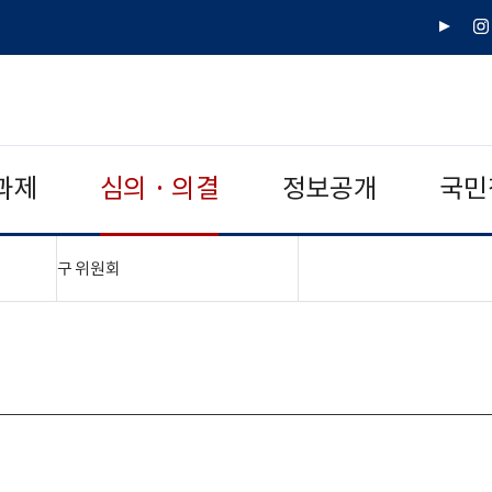
유
인
튜
스
브
타
그
램
과제
심의 · 의결
정보공개
국민
"접기,펼치기"
구 위원회