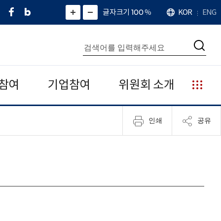
페
네
X
확
글자크기 100
%
KOR
ENG
언
화
화
이
이
(
대
어
면
면
스
버
트
수
확
축
북
블
위
대
통
소
치
검
로
터
합
색
그
)
검
색
참여
기업참여
위원회 소개
누
리
집
인쇄
공유
안
내