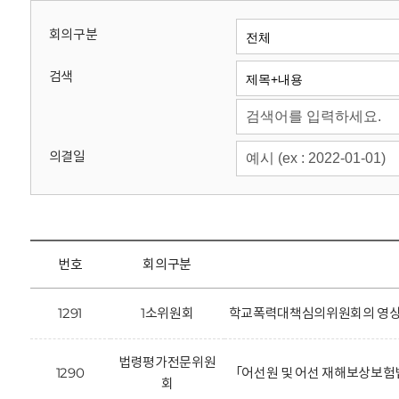
회
회의구분
검색
의결일
번호
회의구분
1291
1소위원회
학교폭력대책심의위원회의 영상정
법령평가전문위원
1290
「어선원 및 어선 재해보상보험
회