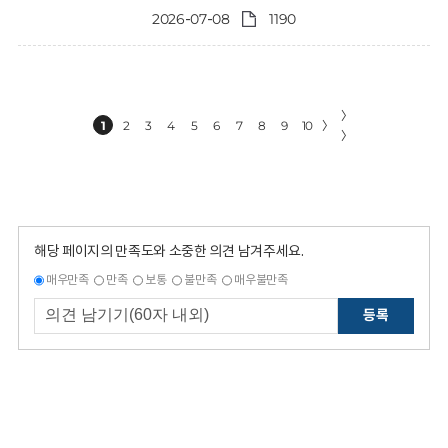
2026-07-08
1190
〉
1
2
3
4
5
6
7
8
9
10
〉
〉
해당 페이지의 만족도와 소중한 의견 남겨주세요.
매우만족
만족
보통
불만족
매우불만족
등록