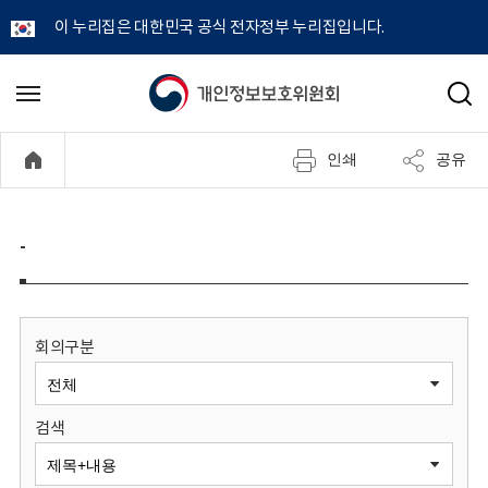
이 누리집은 대한민국 공식 전자정부 누리집입니다.
개
메
검
뉴
색
인
열
인쇄
공유
기
정
보
-
보
호
회의구분
위
검색
원