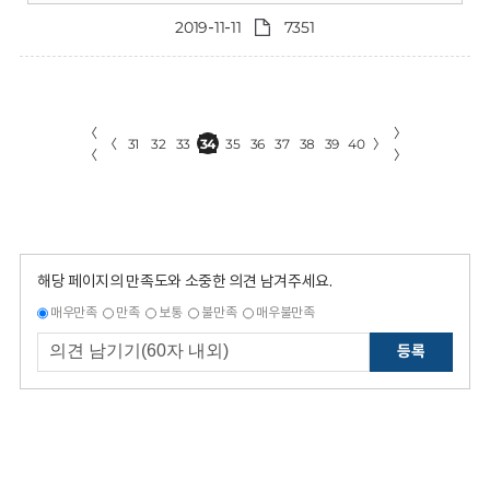
2019-11-11
7351
〈
〉
〈
31
32
33
34
35
36
37
38
39
40
〉
〈
〉
해당 페이지의 만족도와 소중한 의견 남겨주세요.
매우만족
만족
보통
불만족
매우불만족
등록