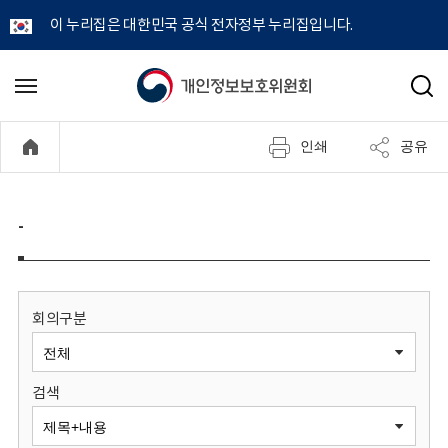
이 누리집은 대한민국 공식 전자정부 누리집입니다.
개
메
검
뉴
색
인
열
인쇄
공유
기
정
보
-
보
호
회의구분
위
검색
원