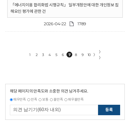
「에너지이용 합리화법 시행규칙」 일부개정안에 대한 개인정보 침
해요인 평가에 관한 건
2026-04-22
1789
〉
1
2
3
4
5
6
7
8
9
10
〉
〉
해당 페이지의 만족도와 소중한 의견 남겨주세요.
매우만족
만족
보통
불만족
매우불만족
등록