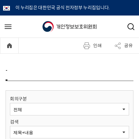
이 누리집은 대한민국 공식 전자정부 누리집입니다.
개
메
검
뉴
색
인
열
인쇄
공유
기
정
보
-
보
호
회의구분
위
검색
원