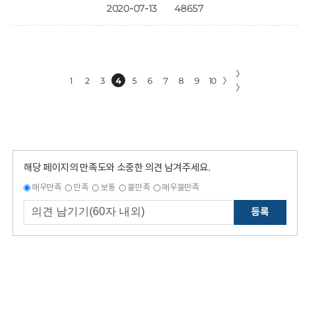
2020-07-13
48657
〉
1
2
3
4
5
6
7
8
9
10
〉
〉
해당 페이지의 만족도와 소중한 의견 남겨주세요.
매우만족
만족
보통
불만족
매우불만족
등록