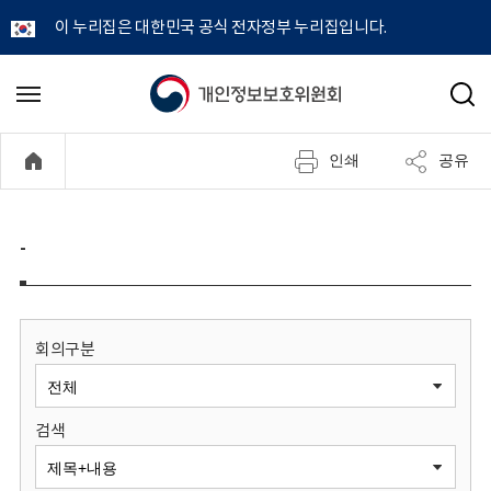
이 누리집은 대한민국 공식 전자정부 누리집입니다.
개
메
검
뉴
색
인
열
인쇄
공유
기
정
보
-
보
호
회의구분
위
검색
원