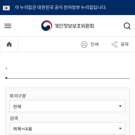
이 누리집은 대한민국 공식 전자정부 누리집입니다.
개
메
검
뉴
색
인
열
인쇄
공유
기
정
보
-
보
호
회의구분
위
검색
원