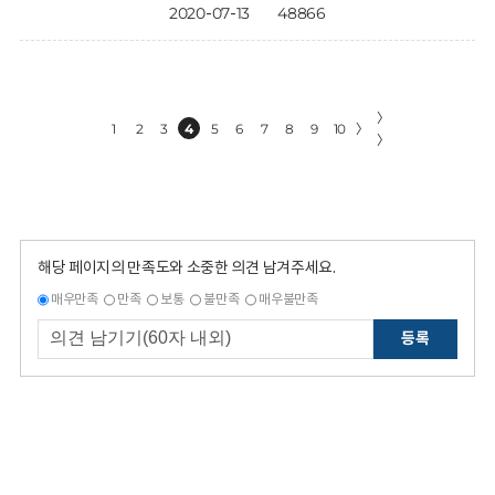
2020-07-13
48866
〉
1
2
3
4
5
6
7
8
9
10
〉
〉
해당 페이지의 만족도와 소중한 의견 남겨주세요.
매우만족
만족
보통
불만족
매우불만족
등록