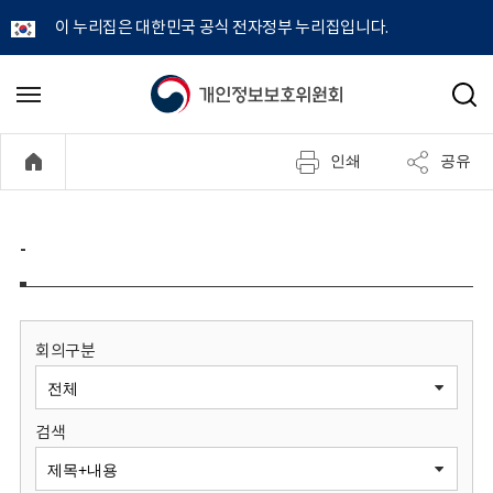
이 누리집은 대한민국 공식 전자정부 누리집입니다.
개
메
검
뉴
색
인
열
인쇄
공유
기
정
보
-
보
호
회의구분
위
검색
원