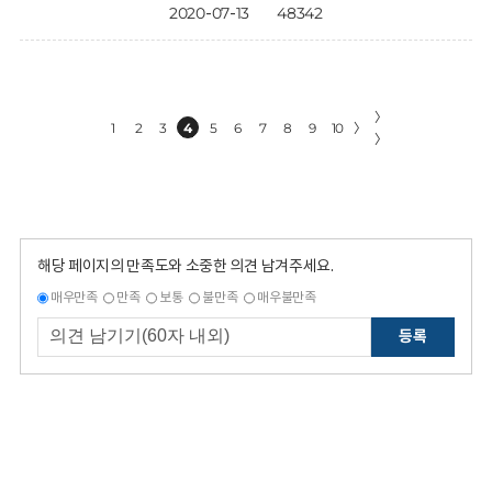
2020-07-13
48342
〉
1
2
3
4
5
6
7
8
9
10
〉
〉
해당 페이지의 만족도와 소중한 의견 남겨주세요.
매우만족
만족
보통
불만족
매우불만족
등록