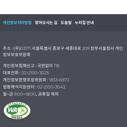
개인정보처리방침
찾아오시는 길
도움말
누리집 안내
주소 : (우)03171 서울특별시 종로구 세종대로 209 정부서울청사 개인
정보보호위원회
개인정보침해신고 : 국번없이 118
대표전화 : 02-2100-3025
개인정보분쟁조정위원회 : 1833-6972
법령해석지원센터 : 02-2100-3043
월~금 9:00~18:00, 공휴일 제외