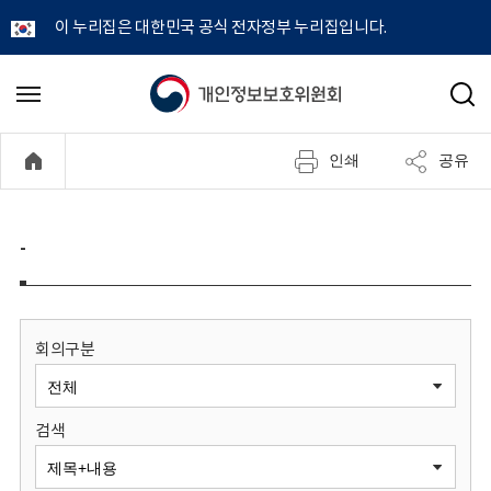
이 누리집은 대한민국 공식 전자정부 누리집입니다.
개
메
검
뉴
색
인
열
인쇄
공유
기
정
보
-
보
호
회의구분
위
검색
원