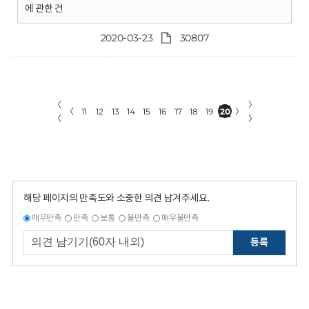
에 관한 건
2020-03-23
30807
〈
〉
〈
11
12
13
14
15
16
17
18
19
20
〉
〈
〉
해당 페이지의 만족도와 소중한 의견 남겨주세요.
매우만족
만족
보통
불만족
매우불만족
등록