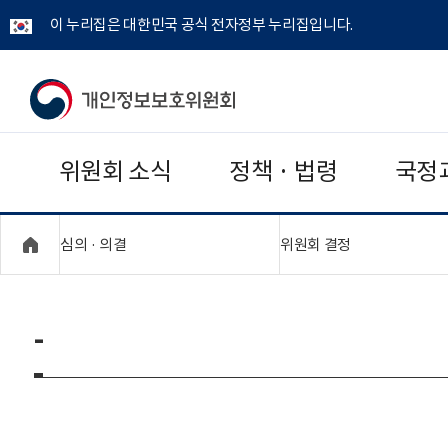
이 누리집은 대한민국 공식 전자정부 누리집입니다.
개
인
위원회 소식
정책 · 법령
국정
정
보
"접기,펼치기"
"접기,펼치기"
심의 · 의결
위원회 결정
보
호
-
위
원