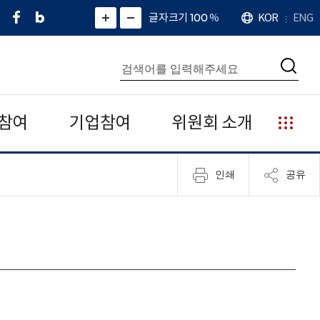
페
네
X
확
글자크기 100
%
KOR
ENG
언
화
화
이
이
(
대
어
면
면
스
버
트
수
확
축
북
블
위
대
통
소
치
검
로
터
합
색
그
)
검
색
참여
기업참여
위원회 소개
누
리
집
인쇄
공유
안
내