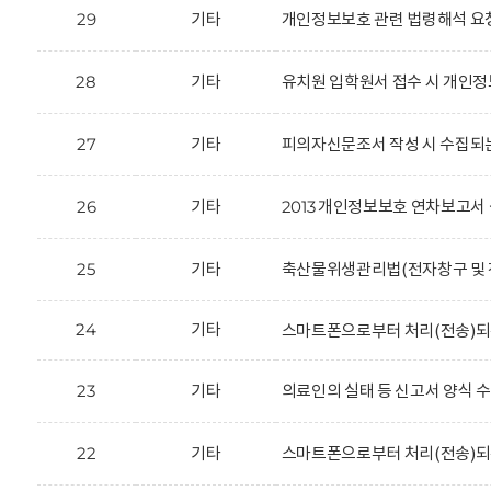
29
기타
개인정보보호 관련 법령해석 요
28
기타
유치원 입학원서 접수 시 개인정
27
기타
피의자신문조서 작성 시 수집되
26
기타
2013 개인정보보호 연차보고서 
25
기타
축산물위생관리법(전자창구 및 전
24
기타
스마트폰으로부터 처리(전송)되
23
기타
의료인의 실태 등 신고서 양식 
22
기타
스마트폰으로부터 처리(전송)되