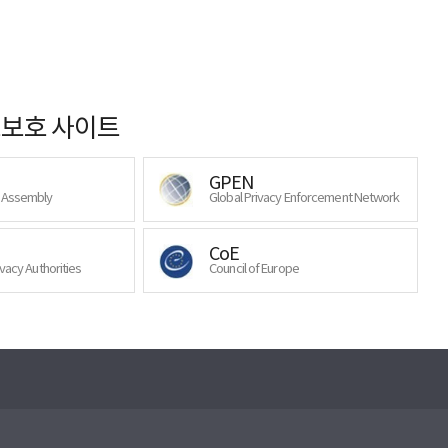
보호 사이트
GPEN
y Assembly
Global Privacy Enforcement Network
CoE
ivacy Authorities
Council of Europe