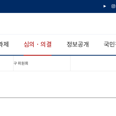
유
인
튜
스
브
타
그
램
과제
심의 · 의결
정보공개
국민
"접기,펼치기"
구 위원회