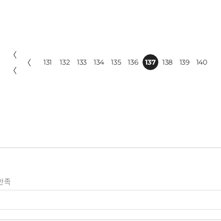
〈
〈
131
132
133
134
135
136
137
138
139
140
〈
만족