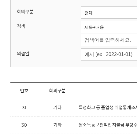
회
회의구분
검색
의결일
번호
회의구분
31
기타
특성화고 등 졸업생 취업통계조사
30
기타
쌀소득등보전직접지불금 부당수령