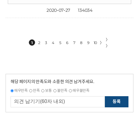
2020-07-27
134034
〉
1
2
3
4
5
6
7
8
9
10
〉
〉
해당 페이지의 만족도와 소중한 의견 남겨주세요.
매우만족
만족
보통
불만족
매우불만족
등록