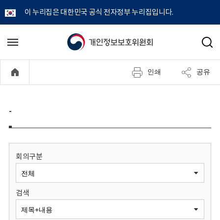
이 누리집은 대한민국 공식 전자정부 누리집입니다.
개
메
검
뉴
색
인
열
인쇄
공유
기
정
보
-
보
호
회의구분
위
검색
원