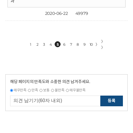
과
2020-06-22
49979
〉
1
2
3
4
5
6
7
8
9
10
〉
〉
해당 페이지의 만족도와 소중한 의견 남겨주세요.
매우만족
만족
보통
불만족
매우불만족
등록