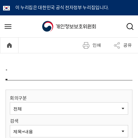
이 누리집은 대한민국 공식 전자정부 누리집입니다.
개
메
검
뉴
색
인
열
인쇄
공유
기
정
보
-
보
호
회의구분
위
검색
원