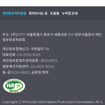
개인정보처리방침
찾아오시는 길
도움말
누리집 안내
주소 : (우)03171 서울특별시 종로구 세종대로 209 정부서울청사 개인
정보보호위원회
개인정보침해신고 : 국번없이 118
대표전화 : 02-2100-3025
개인정보분쟁조정위원회 : 1833-6972
법령해석지원센터 : 02-2100-3043
월~금 9:00~18:00, 공휴일 제외
Copyright ⓒ Personal Information Protection Commission. All ri