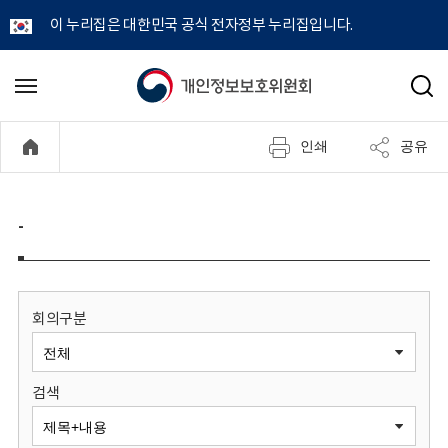
이 누리집은 대한민국 공식 전자정부 누리집입니다.
개
메
검
뉴
색
인
열
인쇄
공유
기
정
보
-
보
호
회의구분
위
검색
원