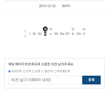
2014-12-22
36911
13
13
13
14
〈
〈
131
132
3
4
135
136
137
8
139
0
〈
해당 페이지의 만족도와 소중한 의견 남겨주세요.
매우만족
만족
보통
불만족
매우불만족
등록