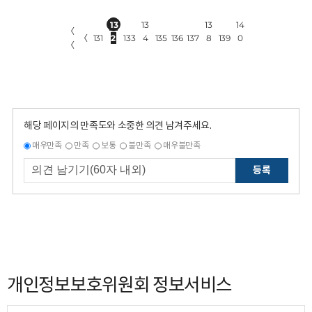
13
13
13
14
〈
〈
131
2
133
4
135
136
137
8
139
0
〈
해당 페이지의 만족도와 소중한 의견 남겨주세요.
매우만족
만족
보통
불만족
매우불만족
등록
개인정보보호위원회 정보서비스