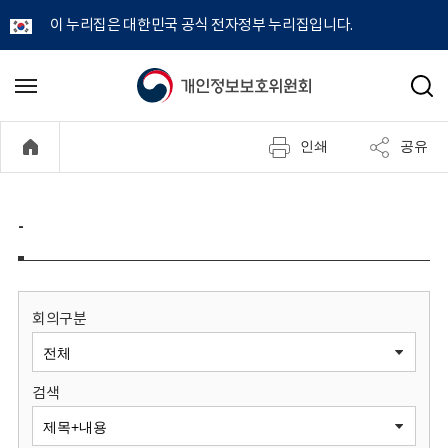
이 누리집은 대한민국 공식 전자정부 누리집입니다.
개
메
검
뉴
색
인
열
인쇄
공유
기
정
보
-
보
호
회의구분
위
검색
원