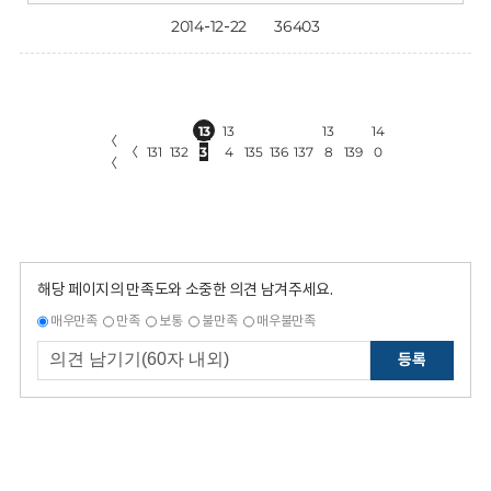
2014-12-22
36403
13
13
13
14
〈
〈
131
132
3
4
135
136
137
8
139
0
〈
해당 페이지의 만족도와 소중한 의견 남겨주세요.
매우만족
만족
보통
불만족
매우불만족
등록