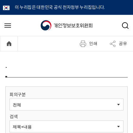
이 누리집은 대한민국 공식 전자정부 누리집입니다.
개
메
검
뉴
색
인
열
인쇄
공유
기
정
보
-
보
호
회의구분
위
검색
원