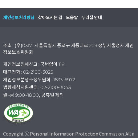
개인정보처리방침
찾아오시는 길
도움말
누리집 안내
주소 : (우)03171 서울특별시 종로구 세종대로 209 정부서울청사 개인
정보보호위원회
개인정보침해신고 : 국번없이 118
대표전화 : 02-2100-3025
개인정보분쟁조정위원회 : 1833-6972
법령해석지원센터 : 02-2100-3043
월~금 9:00~18:00, 공휴일 제외
Copyright ⓒ Personal Information Protection Commission. All ri