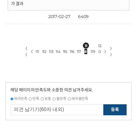
가 결과
2017-02-27
6409
11
12
〈
〉
〈
111
112
113
114
115
116
117
8
119
0
〉
〈
〉
해당 페이지의 만족도와 소중한 의견 남겨주세요.
매우만족
만족
보통
불만족
매우불만족
등록