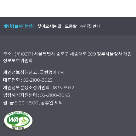
개인정보처리방침
찾아오시는 길
도움말
누리집 안내
주소 : (우)03171 서울특별시 종로구 세종대로 209 정부서울청사 개인
정보보호위원회
개인정보침해신고 : 국번없이 118
대표전화 : 02-2100-3025
개인정보분쟁조정위원회 : 1833-6972
법령해석지원센터 : 02-2100-3043
월~금 9:00~18:00, 공휴일 제외