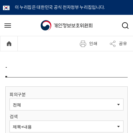
이 누리집은 대한민국 공식 전자정부 누리집입니다.
개
메
검
뉴
색
인
열
인쇄
공유
기
정
보
-
보
호
회의구분
위
검색
원