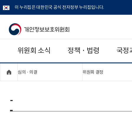
이 누리집은 대한민국 공식 전자정부 누리집입니다.
개
인
위원회 소식
정책 · 법령
국정
정
보
"접기,펼치기"
"접기,펼치기"
심의 · 의결
위원회 결정
보
호
-
위
원