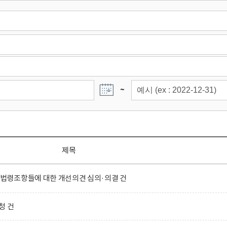
~
제목
 법령조항들에 대한 개선의견 심의·의결 건
청 건