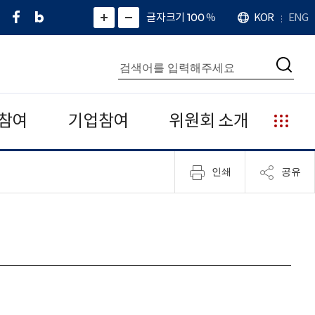
페
네
X
확
글자크기 100
%
KOR
ENG
언
화
화
이
이
(
대
어
면
면
스
버
트
수
확
축
북
블
위
대
통
소
치
검
로
터
합
색
그
)
검
색
참여
기업참여
위원회 소개
누
리
집
인쇄
공유
안
내