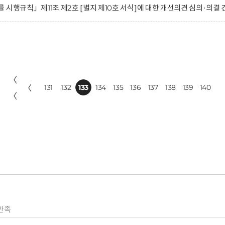
시행규칙」제11조 제2호 [별지 제10호 서식]에 대한 개선의견 심의·의결 
〈
〈
131
132
133
134
135
136
137
138
139
140
〈
만족