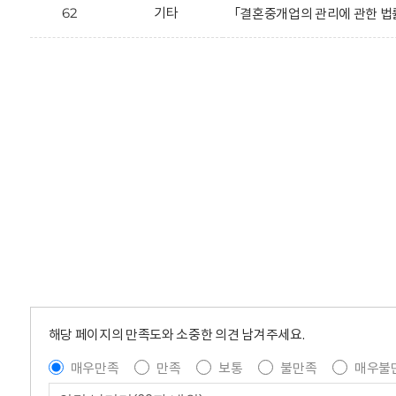
62
기타
「결혼중개업의 관리에 관한 법률 
해당 페이지의 만족도와 소중한 의견 남겨주세요.
매우만족
만족
보통
불만족
매우불