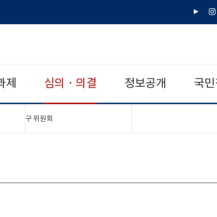
유
인
튜
스
브
타
그
램
과제
심의 · 의결
정보공개
국민
"접기,펼치기"
구 위원회