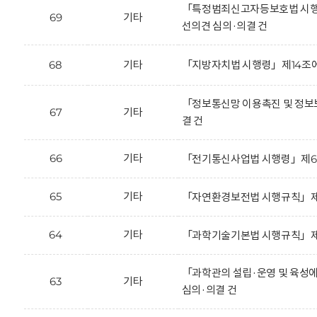
「특정범죄신고자등보호법 시행규칙」
69
기타
선의견 심의·의결 건
68
기타
「지방자치법 시행령」제14조에
「정보통신망 이용촉진 및 정보보
67
기타
결 건
66
기타
「전기통신사업법 시행령」제65조의
65
기타
「자연환경보전법 시행규칙」제35
64
기타
「과학기술기본법 시행규칙」제2조
「과학관의 설립·운영 및 육성에 
63
기타
심의·의결 건