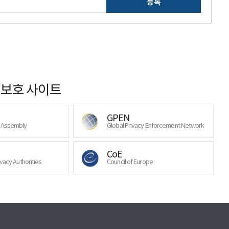
등록
보호 사이트
GPEN
y Assembly
Global Privacy Enforcement Network
CoE
ivacy Authorities
Council of Europe