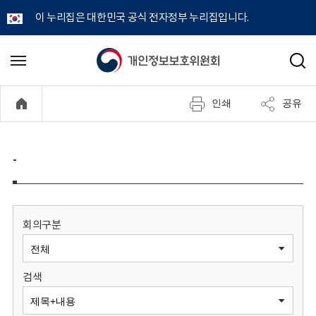
이 누리집은 대한민국 공식 전자정부 누리집입니다.
개
메
검
뉴
색
인
열
인쇄
공유
기
정
보
-
보
호
회의구분
위
검색
원