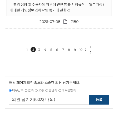
「형의 집행 및 수용자의 처우에 관한 법률 시행규칙」 일부개정안
에 대한 개인정보 침해요인 평가에 관한 건
2026-07-08
2180
〉
1
2
3
4
5
6
7
8
9
10
〉
〉
해당 페이지의 만족도와 소중한 의견 남겨주세요.
매우만족
만족
보통
불만족
매우불만족
등록